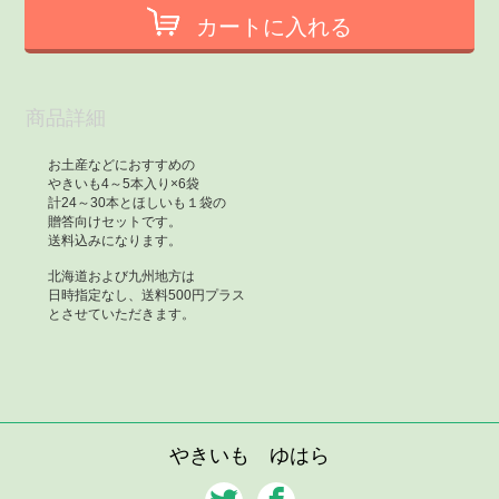
カートに入れる
商品詳細
お土産などにおすすめの
やきいも
4
～
5
本入り
×6
袋
計
24
～
30
本とほしいも１袋の
贈答向けセットです。
送料込みになります。
北海道および九州地方は
日時指定なし、送料
500
円プラス
とさせていただきます。
やきいも ゆはら