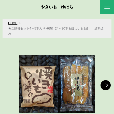
やきいも ゆはら
HOME
★ご贈答セット4～5本入り×6袋計24～30本＆ほしいも1袋 送料込
み